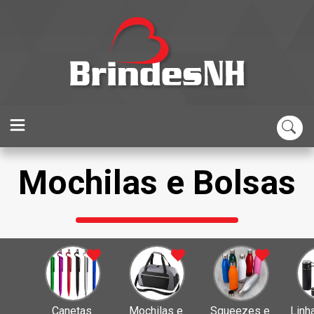
Mochilas e Bolsas
Canetas 
Mochilas e 
Squeezes e 
Linh