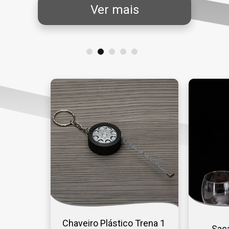
s
Ver mai
Chaveiro Plástico Trena 1 
Saca