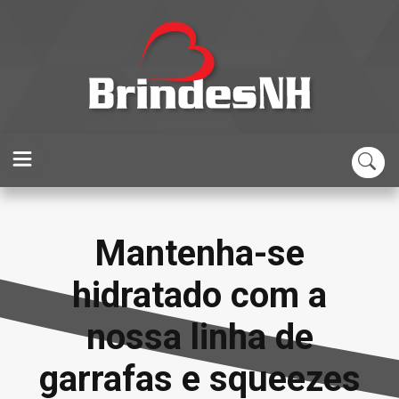
a-se
Confira n
 com a
sacolas e m
ha de
para uma 
squeezes
tranqu