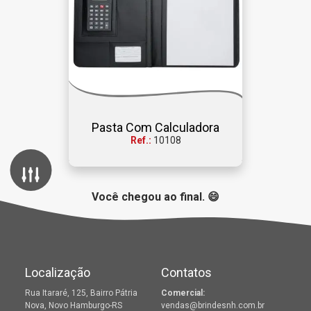
Canetas Plásticas
Mochilas e Bolsas
Squee
Pasta Com Calculadora
Ref.:
10108
Filtros de tag
Lançamentos
Outlet
Você chegou ao final. 😄
Localização
Contatos
Rua Itararé, 125, Bairro Pátria
Comercial:
Nova, Novo Hamburgo-RS
vendas@brindesnh.com.br