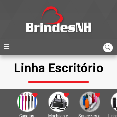
Linha Escritório
Canetas 
Mochilas e 
Squeezes e 
Linh