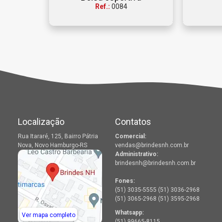
Ref.:
0084
Localização
Contatos
Rua Itararé, 125, Bairro Pátria
Comercial:
Nova, Novo Hamburgo-RS
vendas@brindesnh.com.br
Administrativo:
brindesnh@brindesnh.com.br
Fones:
(51) 3035-5555 (51) 3036-2968
(51) 3065-2968 (51) 3595-2968
Whatsapp:
Ver mapa completo
(51) 99665-8115