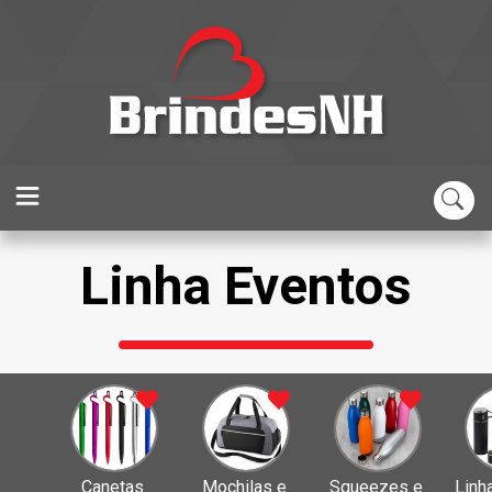
Linha Eventos
Canetas 
Mochilas e 
Squeezes e 
Linh