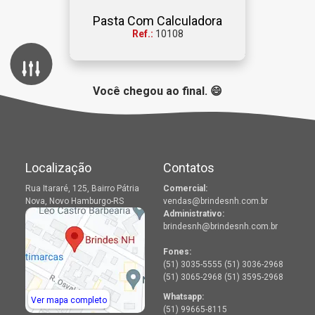
Canetas Plásticas
Mochilas e Bolsas
Squee
Pasta Com Calculadora
Ref.:
10108
Filtros de tag
Lançamentos
Outlet
Você chegou ao final. 😄
Localização
Contatos
Rua Itararé, 125, Bairro Pátria
Comercial:
Nova, Novo Hamburgo-RS
vendas@brindesnh.com.br
Administrativo:
brindesnh@brindesnh.com.br
Fones:
(51) 3035-5555 (51) 3036-2968
(51) 3065-2968 (51) 3595-2968
Whatsapp:
Ver mapa completo
(51) 99665-8115