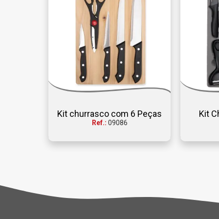
Kit churrasco com 6 Peças
Kit 
Ref.:
09086