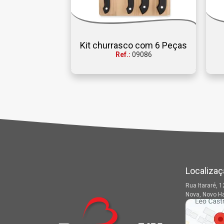
Kit churrasco com 6 Peças
Ref.:
09086
Localizaç
Rua Itararé, 1
Nova, Novo H