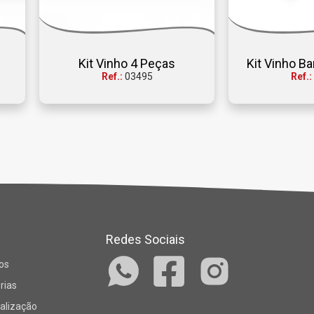
Kit Vinho 4 Peças
Kit Vinho B
Ref.:
03495
Ref.:
Redes Sociais
os
rias
alização