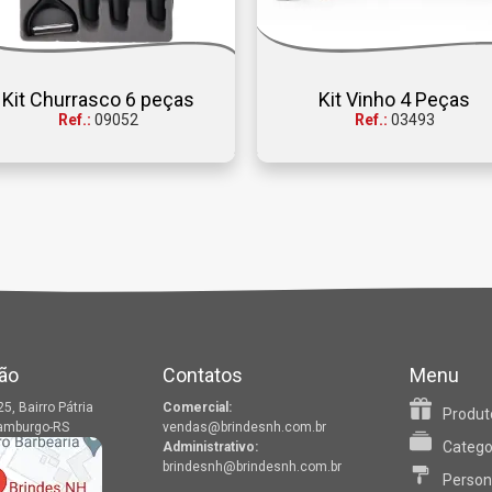
Kit Churrasco 6 peças
Kit Vinho 4 Peças
Ref.:
09052
Ref.:
03493
ão
Contatos
Menu
25, Bairro Pátria
Comercial:
Produt
amburgo-RS
vendas@brindesnh.com.br
Catego
Administrativo:
brindesnh@brindesnh.com.br
Person