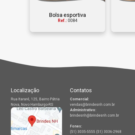
Bolsa esportiva
Ref.:
0084
Localização
Contatos
Rua Itararé, 125, Bairro Pátria
Comercial:
Nova, Novo Hamburgo-RS
vendas@brindesnh.com.br
Administrativo:
brindesnh@brindesnh.com.br
Fones:
(51) 3035-5555 (51) 3036-2968