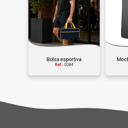
Bolsa esportiva
Moch
Ref.:
0084