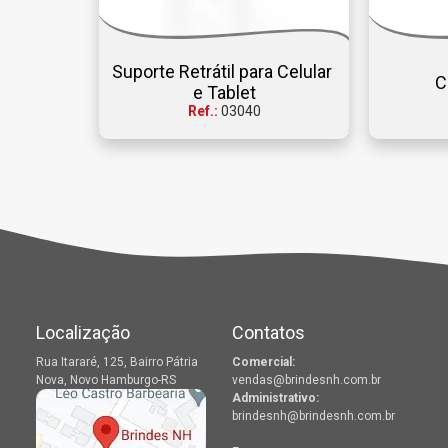
Suporte Retrátil para Celular 
C
e Tablet
Ref.:
03040
Localização
Contatos
Rua Itararé, 125, Bairro Pátria
Comercial:
Nova, Novo Hamburgo-RS
vendas@brindesnh.com.br
Administrativo:
brindesnh@brindesnh.com.br