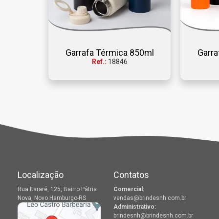
Garrafa Térmica 850ml
Garra
Ref.:
18846
Localização
Contatos
Rua Itararé, 125, Bairro Pátria
Comercial:
Nova, Novo Hamburgo-RS
vendas@brindesnh.com.br
Administrativo:
brindesnh@brindesnh.com.br