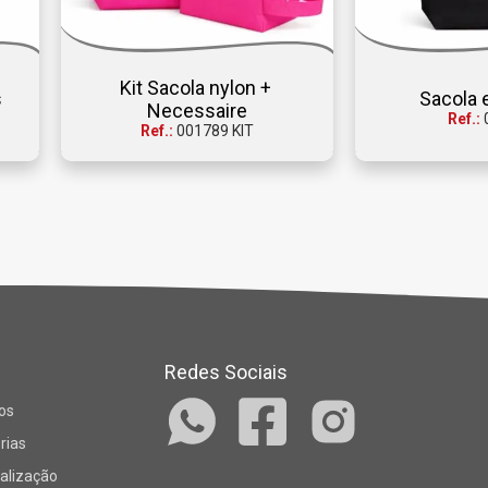
Kit Sacola nylon + 
s
Sacola 
Necessaire
Ref.:
Ref.:
001789 KIT
Redes Sociais
os
rias
alização