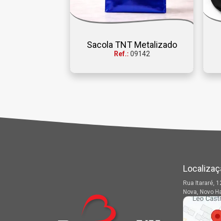
Sacola TNT Metalizado
Ref.:
09142
Localizaç
Rua Itararé, 1
Nova, Novo H