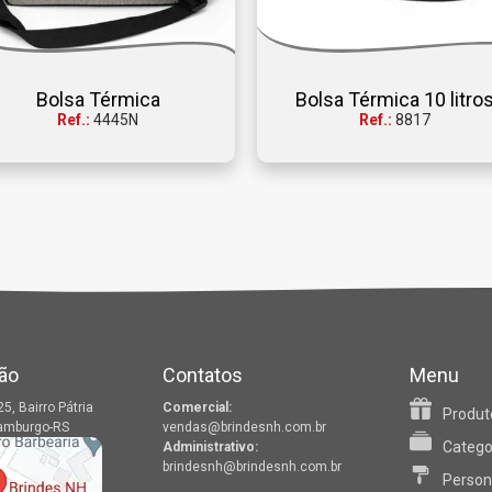
Bolsa Térmica
Bolsa Térmica 10 litro
Ref.:
4445N
Ref.:
8817
ão
Contatos
Menu
25, Bairro Pátria
Comercial:
Produt
amburgo-RS
vendas@brindesnh.com.br
Catego
Administrativo:
brindesnh@brindesnh.com.br
Person