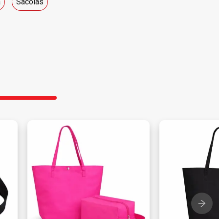
a
Sacolas