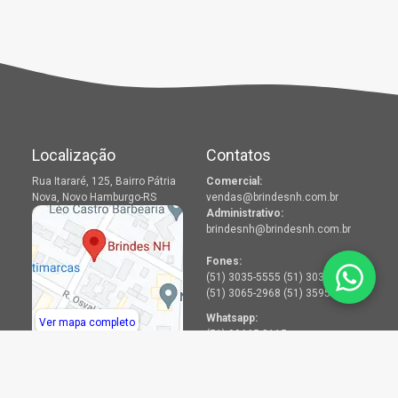
Localização
Contatos
Rua Itararé, 125, Bairro Pátria
Comercial:
Nova, Novo Hamburgo-RS
vendas@brindesnh.com.br
Administrativo:
brindesnh@brindesnh.com.br
Fones:
(51) 3035-5555 (51) 3036-2968
(51) 3065-2968 (51) 3595-2968
Whatsapp:
Ver mapa completo
(51) 99665-8115
Menu
Redes Sociais
Produtos