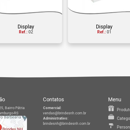
Display
Display
Ref.:
02
Ref.:
01
ão
Contatos
Menu
25, Bairro Pátria
Comercial:
Produt
amburgo-RS
vendas@brindesnh.com.br
Catego
Administrativo:
brindesnh@brindesnh.com.br
Person