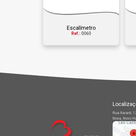
Escalímetro
Ref.:
0060
Localizaç
Rua Itararé, 1
Nova, Novo H