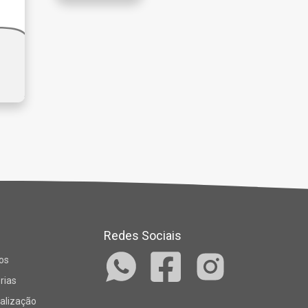
Redes Sociais
os
rias
alização