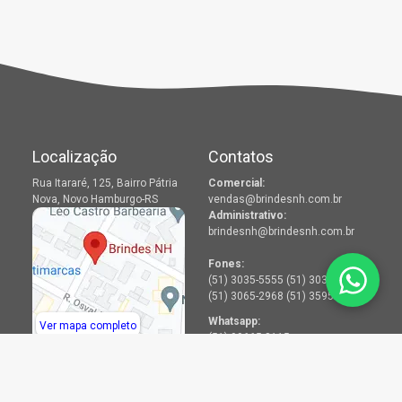
Localização
Contatos
Rua Itararé, 125, Bairro Pátria
Comercial:
Nova, Novo Hamburgo-RS
vendas@brindesnh.com.br
Administrativo:
brindesnh@brindesnh.com.br
Fones:
(51) 3035-5555 (51) 3036-2968
(51) 3065-2968 (51) 3595-2968
Whatsapp:
Ver mapa completo
(51) 99665-8115
Menu
Redes Sociais
Produtos