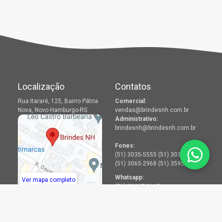
Localização
Contatos
Rua Itararé, 125, Bairro Pátria
Comercial:
Nova, Novo Hamburgo-RS
vendas@brindesnh.com.br
Administrativo:
brindesnh@brindesnh.com.br
Fones:
(51) 3035-5555 (51) 3036-2968
(51) 3065-2968 (51) 3595-2968
Whatsapp:
Ver mapa completo
(51) 99665-8115
Menu
Redes Sociais
Produtos