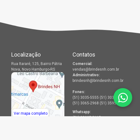
Localização
Contatos
Rua Itararé, 125, Bairro Pátria
Comercial:
Nova, Novo Hamburgo-RS
vendas@brindesnh.com.br
Administrativo:
brindesnh@brindesnh.com.br
Fones:
(51) 3035-5555 (51) 3036-2968
(51) 3065-2968 (51) 3595-2968
Whatsapp:
Ver mapa completo
(51) 99665-8115
Menu
Redes Sociais
Produtos