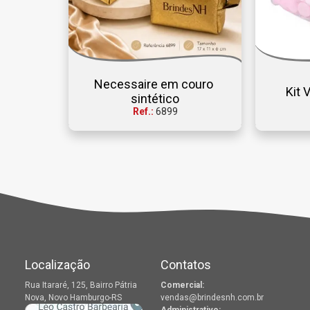
Necessaire em couro 
Kit 
sintético
Ref.:
6899
Localização
Contatos
Rua Itararé, 125, Bairro Pátria
Comercial:
Nova, Novo Hamburgo-RS
vendas@brindesnh.com.br