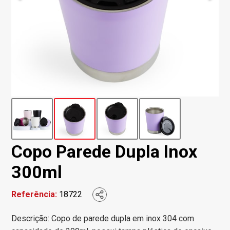
Copo Parede Dupla Inox
300ml
Referência:
18722
Descrição: Copo de parede dupla em inox 304 com