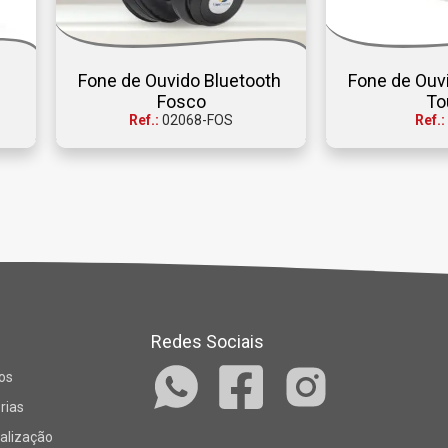
Fone de Ouvido Bluetooth 
Fone de Ouvi
Fosco
To
Ref.:
02068-FOS
Ref.:
Redes Sociais
os
rias
alização