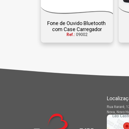
Fone de Ouvido Bluetooth 
com Case Carregador
Ref.:
09002
Localizaç
Rua Itararé, 1
Nova, Novo H