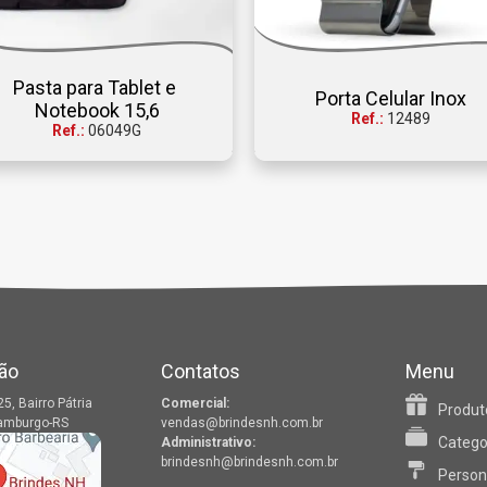
Pasta para Tablet e 
Porta Celular Inox
Notebook 15,6
Ref.:
12489
Ref.:
06049G
ão
Contatos
Menu
25, Bairro Pátria
Comercial:
Produt
amburgo-RS
vendas@brindesnh.com.br
Catego
Administrativo:
brindesnh@brindesnh.com.br
Person