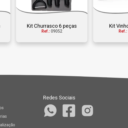
s
Kit Churrasco 6 peças
Kit Vinh
Ref.:
09052
Ref.:
Redes Sociais
os
rias
alização