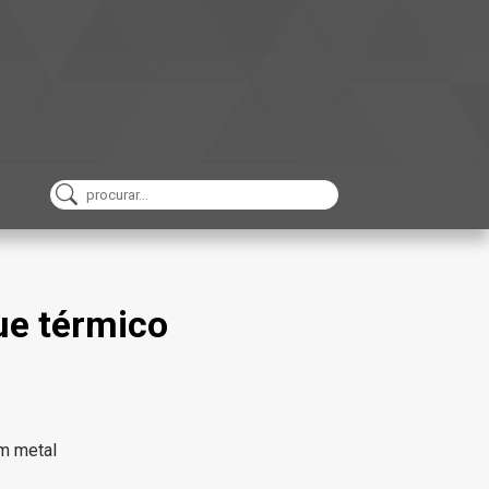
ue térmico
em metal