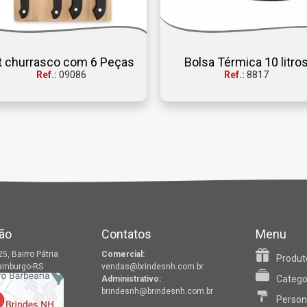
t churrasco com 6 Peças
Bolsa Térmica 10 litro
Ref.:
09086
Ref.:
8817
ão
Contatos
Menu
25, Bairro Pátria
Comercial:
Produt
amburgo-RS
vendas@brindesnh.com.br
Catego
Administrativo:
brindesnh@brindesnh.com.br
Person