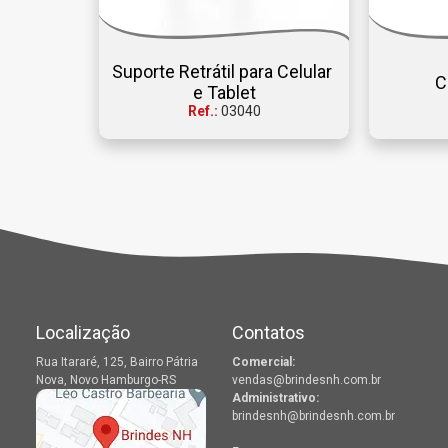
Suporte Retrátil para Celular 
C
e Tablet
Ref.:
03040
Localização
Contatos
Rua Itararé, 125, Bairro Pátria
Comercial:
Nova, Novo Hamburgo-RS
vendas@brindesnh.com.br
Administrativo:
brindesnh@brindesnh.com.br