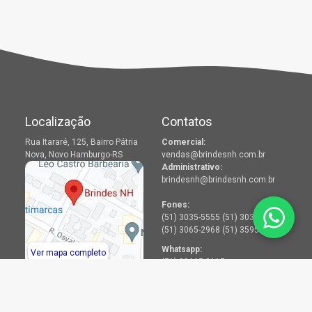
Localização
Contatos
Rua Itararé, 125, Bairro Pátria
Comercial:
Nova, Novo Hamburgo-RS
vendas@brindesnh.com.br
Administrativo:
brindesnh@brindesnh.com.br
Fones:
(51) 3035-5555 (51) 3036-2968
(51) 3065-2968 (51) 3595-2968
Whatsapp:
Ver mapa completo
(51) 99665-8115
Menu
Redes Sociais
Produtos