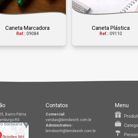
Caneta Marcadora
Caneta Plástica
Ref.:
09084
Ref.:
09110
ão
Contatos
Menu
25, Bairro Pátria
Comercial:
Produt
amburgo-RS
vendas@brindesnh.com.br
Catego
Administrativo:
brindesnh@brindesnh.com.br
Person