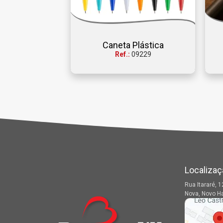
Caneta Plástica
Ref.:
09229
Localizaç
Rua Itararé, 1
Nova, Novo H