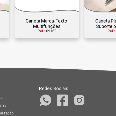
Caneta Marca-Texto 
Caneta Pl
Multifunções
Suporte p
Ref.:
09169
Ref.:
Redes Sociais
os
rias
alização