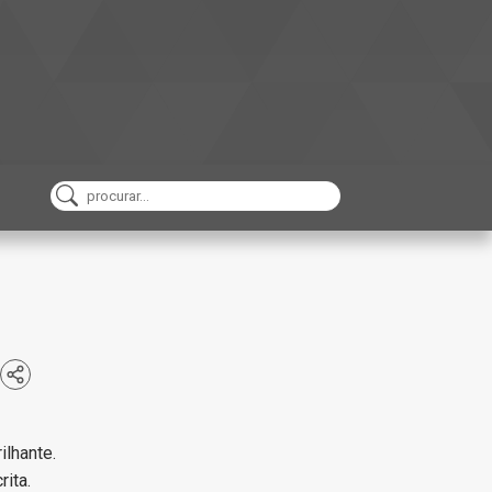
ilhante.
ita.