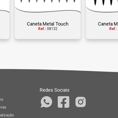
Caneta Metal Touch
Caneta M
Ref.:
08132
Ref.:
Redes Sociais
os
rias
alização