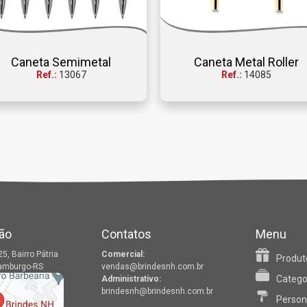
Caneta Semimetal
Caneta Metal Roller
Ref.:
13067
Ref.:
14085
ão
Contatos
Menu
25, Bairro Pátria
Comercial:
Produt
amburgo-RS
vendas@brindesnh.com.br
Catego
Administrativo:
brindesnh@brindesnh.com.br
Person