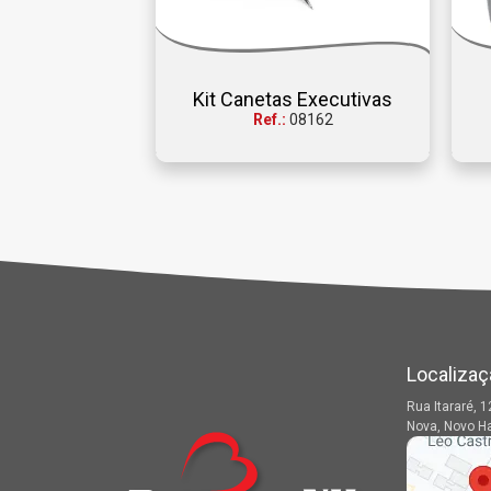
Kit Canetas Executivas
Ref.:
08162
Localizaç
Rua Itararé, 1
Nova, Novo H