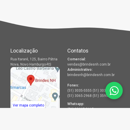
Localização
Contatos
Rua Itararé, 125, Bairro Pátria
Comercial:
Nova, Novo Hamburgo-RS
vendas@brindesnh.com.br
Administrativo:
brindesnh@brindesnh.com.br
Fones:
(51) 3035-5555 (51) 3036-2968
(51) 3065-2968 (51) 3595-2968
Whatsapp:
Ver mapa completo
(51) 99665-8115
Menu
Redes Sociais
Produtos