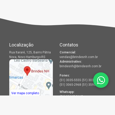
Localização
Contatos
Rua Itararé, 125, Bairro Pátria
Comercial:
Nova, Novo Hamburgo-RS
vendas@brindesnh.com.br
Administrativo:
brindesnh@brindesnh.com.br
Fones:
(51) 3035-5555 (51) 3036-2968
(51) 3065-2968 (51) 3595-2968
Whatsapp:
Ver mapa completo
(51) 99665-8115
Menu
Redes Sociais
Produtos