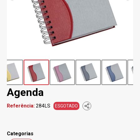
Agenda
Referência:
284LS
ESGOTADO
Categorias