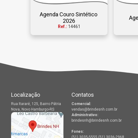
Agenda Couro Sintético 
Age
2026
Ref.:
14461
Localização
Contatos
Rua Itararé, 125, Bairro Pátria
Comercial:
Nova, Novo Hamburgo-RS
vendas@brindesnh.com.br
Administrativo:
brindesnh@brindesnh.com.br
Fones:
(51) 3035-5555 (51) 3036-2968