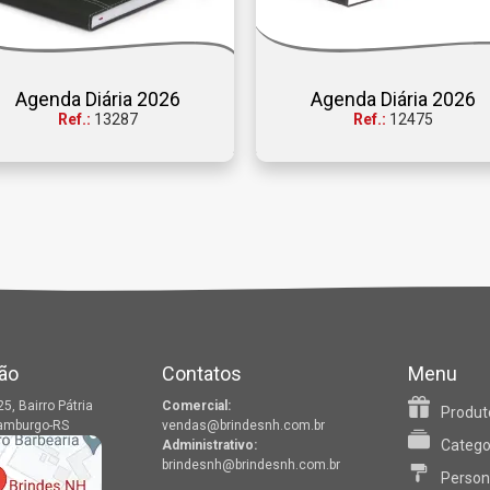
Agenda Diária 2026
Agenda Diária 2026
Ref.:
13287
Ref.:
12475
ão
Contatos
Menu
25, Bairro Pátria
Comercial:
Produt
amburgo-RS
vendas@brindesnh.com.br
Catego
Administrativo:
brindesnh@brindesnh.com.br
Person