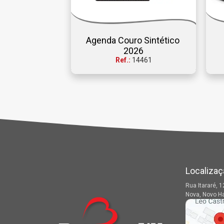
Agenda Couro Sintético 
2026
Ref.:
14461
Localizaç
Rua Itararé, 1
Nova, Novo H