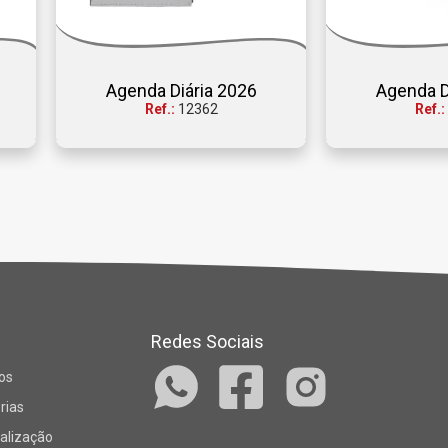
Agenda Diária 2026
Agenda D
Ref.:
12362
Ref.:
Redes Sociais
os
rias
alização